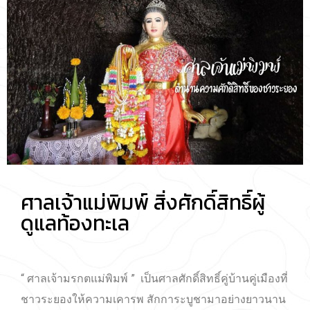
ศาลเจ้าแม่พิมพ์ สิ่งศักดิ์สิทธิ์ผู้
ดูแลท้องทะเล
“ ศาลเจ้ามรกตแม่พิมพ์ ” เป็นศาลศักดิ์สิทธิ์คู่บ้านคู่เมืองที่
ชาวระยองให้ความเคารพ สักการะบูชามาอย่างยาวนาน