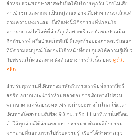
สำหรับสวนพฤกษาศาสตร์ เปิดให้บริการทุกวัน โดยไม่เสีย
ค่าเข้าชม แต่หากมาเป็นหมู่คณะ อาจเสียค่าพาหนะแล้วแต่
ตามความเหมาะสม ซึ่งที่แห่งนี้มีกิจกรรมที่น่าสนใจ
มากมาย แต่ไฮไลท์ที่สำคัญ คือพายเรือคายัคชมป่าเสม็ด
ดึกดำบรรพ์ หรือป่าเสม็ดพันปี ผืนสุดท้ายของภาคตะวันออก
ที่มีความสมบูรณ์ โดยจะมีเจ้าหน้าที่คอยดูแลให้ความรู้เกี่ยว
กับพรรณไม้ตลอดทาง ดังตัวอย่างการรีวิวนี้เลยค่ะ
ดูรีวิว
คลิก
สำหรับทุกท่านที่เดินทางมาพักกับทางเราพิมพ์ธาราบีชรี
สอร์ท อยากแนะนำว่าห้ามพลาดกับการเดินทางไปสวน
พฤกษาศาสตร์เลยนะคะ เพราะมีระยะทางไม่ไกล ใช้เวลา
เดินทางโดยรถยนต์เพียง 9.3 กม. หรือ 11 นาทีเท่านั้นซึ่งจะ
ทำให้ทุกท่านได้ผ่อนคลายจากธรรมชาติและมีกิจกรรม
มากมายที่สอดแทรกไปด้วยความรู้ เรียกได้ว่าความสุข