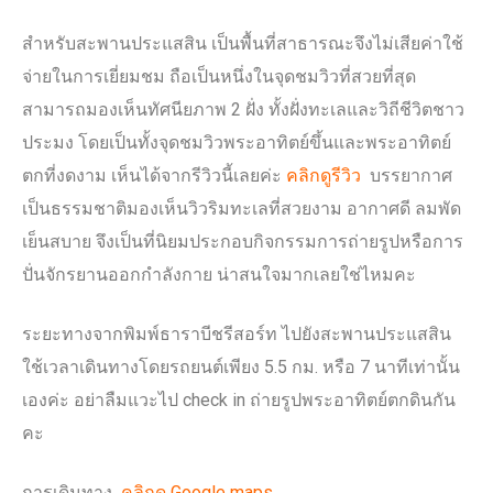
สำหรับสะพานประแสสิน เป็นพื้นที่สาธารณะจึงไม่เสียค่าใช้
จ่ายในการเยี่ยมชม ถือเป็นหนึ่งในจุดชมวิวที่สวยที่สุด
สามารถมองเห็นทัศนียภาพ 2 ฝั่ง ทั้งฝั่งทะเลและวิถีชีวิตชาว
ประมง โดยเป็นทั้งจุดชมวิวพระอาทิตย์ขึ้นและพระอาทิตย์
ตกที่งดงาม เห็นได้จากรีวิวนี้เลยค่ะ
คลิกดูรีวิว
บรรยากาศ
เป็นธรรมชาติมองเห็นวิวริมทะเลที่สวยงาม อากาศดี ลมพัด
เย็นสบาย จึงเป็นที่นิยมประกอบกิจกรรมการถ่ายรูปหรือการ
ปั่นจักรยานออกกำลังกาย น่าสนใจมากเลยใช่ไหมคะ
ระยะทางจากพิมพ์ธาราบีชรีสอร์ท ไปยังสะพานประแสสิน
ใช้เวลาเดินทางโดยรถยนต์เพียง 5.5 กม. หรือ 7 นาทีเท่านั้น
เองค่ะ อย่าลืมแวะไป check in ถ่ายรูปพระอาทิตย์ตกดินกัน
คะ
การเดินทาง
คลิกดู Google maps