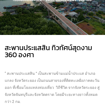
สะพานประแสสิน ทิวทัศน์สุดงาม
360 องศา
“ สะพานประแสสิน ” เป็นสะพานข้ามแม่น้ำประแส อำเภอ
แกลง จังหวัดระยอง เป็นถนนสายรองที่ติดทะเลฝั่งภาคตะวัน
ออก ที่เชื่อมโยงแหล่งท่องเที่ยว วิถีชีวิต จากจังหวัดระยอง สู่
จังหวัดจันทบุรีและจังหวัดตราด โดยมีระยะทางยาวทั้งหมด
กว่า 2 กม.