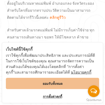
ตั้งอยู่ในบริเวณหาดแม่พิมพ์ อำเภอแกลง จังหวัดระยอง
สำหรับใครที่อยากทราบประวัติความเป็นมาสามารถ
ติดตามได้จากรีวิวนี้เลยค่ะ
คลิกดูรีวิว
สำหรับศาลเจ้ามรกตแม่พิมพ์ ไม่มีการเก็บค่าใช้จ่าย ทุก
คนสามารถเดินทางมา ขอพร ให้มีโชคลาภ ค้าขาย
ร่ำรวยได้ และที่สำคัญหากใครมีบุตรยาก อยากให้ลอง
เว็บไซต์นี้ใช้คุกกี้
มากราบไหว้ดูสักครั้งนะคะ
เราใช้คุกกี้เพื่อพัฒนาประสิทธิภาพ และประสบการณ์ที่ดี
ในการใช้เว็บไซต์ของคุณ คุณสามารถจัดการความเป็น
หากคุณจองห้องพักที่พิมพ์ธาราบีชรีสอร์ท อย่าลืมมาสัก
ส่วนตัวเองได้ของคุณได้เองโดยคลิกที่ "การตั้งค่า
การะศาลเจ้ามรกตแม่พิมพ์นะคะ เพราะอยู่ไม่ไกลเพียง
คุกกี้"และสามารถศึกษารายละเอียดได้ที่
นโยบายคุกกี้
1.7 กม. หรือแค่ 5 นาทีเท่านั้นค่ะ
ยอมรับทั้งหมด
การเดินทาง
คลิกดู Google maps
การตั้งค่าคุกกี้