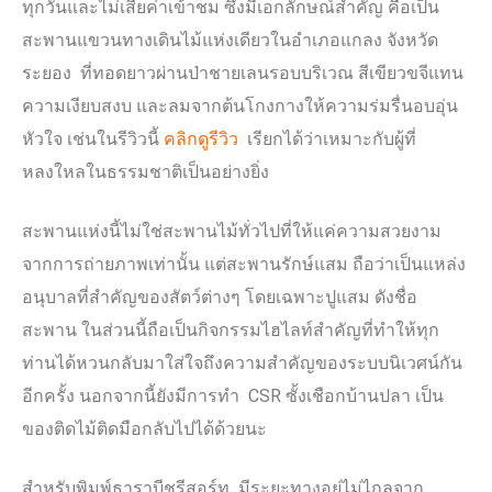
ทุกวันและไม่เสียค่าเข้าชม ซึ่งมีเอกลักษณ์สำคัญ คือเป็น
สะพานแขวนทางเดินไม้แห่งเดียวในอำเภอแกลง จังหวัด
ระยอง ที่ทอดยาวผ่านป่าชายเลนรอบบริเวณ สีเขียวขจีแทน
ความเงียบสงบ และลมจากต้นโกงกางให้ความร่มรื่นอบอุ่น
หัวใจ เช่นในรีวิวนี้
คลิกดูรีวิว
เรียกได้ว่าเหมาะกับผู้ที่
หลงใหลในธรรมชาติเป็นอย่างยิ่ง
สะพานแห่งนี้ไม่ใช่สะพานไม้ทั่วไปที่ให้แค่ความสวยงาม
จากการถ่ายภาพเท่านั้น แต่สะพานรักษ์แสม ถือว่าเป็นแหล่ง
อนุบาลที่สำคัญของสัตว์ต่างๆ โดยเฉพาะปูแสม ดังชื่อ
สะพาน ในส่วนนี้ถือเป็นกิจกรรมไฮไลท์สำคัญที่ทำให้ทุก
ท่านได้หวนกลับมาใส่ใจถึงความสำคัญของระบบนิเวศน์กัน
อีกครั้ง นอกจากนี้ยังมีการทำ CSR ซั้งเชือกบ้านปลา เป็น
ของติดไม้ติดมือกลับไปได้ด้วยนะ
สำหรับพิมพ์ธาราบีชรีสอร์ท มีระยะทางอยู่ไม่ไกลจาก